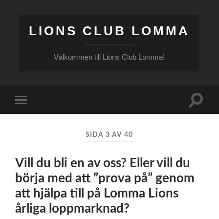
LIONS CLUB LOMMA
Välkommen till Lions Club Lomma!
Slå
Slå
på/av
på/av
sökfält
mobilmeny
SIDA 3 AV 40
Vill du bli en av oss? Eller vill du
börja med att ”prova på” genom
att hjälpa till på Lomma Lions
årliga loppmarknad?