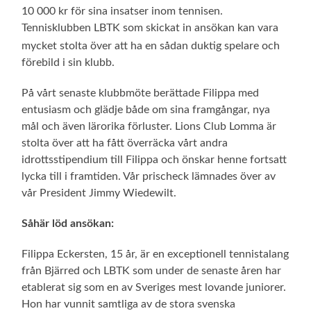
10 000 kr för sina insatser inom tennisen.
Tennisklubben LBTK som skickat in ansökan kan vara
mycket stolta över att ha en så
dan duktig spelare och
förebild i sin klubb.
På vårt senaste klubbmöte berättade Filippa med
entusiasm och glädje både om sina framgångar, nya
mål och även lärorika förluster. Lions Club Lomma är
stolta över att ha fått överräcka vårt andra
idrottsstipendium till Filippa och önskar henne fortsatt
lycka till i framtiden. Vår prischeck lämnades över av
vår President Jimmy Wiedewilt.
Såhär löd ansökan:
Filippa Eckersten, 15 år, är en exceptionell tennistalang
från Bjärred och LBTK som under de senaste åren har
etablerat sig som en av Sveriges mest lovande juniorer.
Hon har vunnit samtliga av de stora svenska