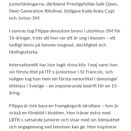
juniortävlingarna, däribland Prestigefyllda Salk Open,
Next Generation Riksfinal, (tidigare Kalle Anka Cup)
och Junior-SM.
I somras tog Filippa dessutom brons i utomhus-SM för
16-åringar, trots att hon var ett år ung i klassen – ett
tydligt bevis på hennes mognad, skicklighet och
tävlingsstyrka.
Internationellt har hon tagit stora kliv. I maj vann hon
sin första titel på ITF:s juniortour i St Francois, och
nyligen tog hon hem sin första seniortitel i damsingel
elitklass i Sverige – en imponerande bedrift för en 15-
åring.
Filippa är inte bara en framgångsrik idrottare – hon är
också en förebild i klubben. Hon tränar extra med
LBTK:s satsande juniorer och visar med sin ödmjukhet
och engagemang vad tennisen kan ge. Hon inspirerar