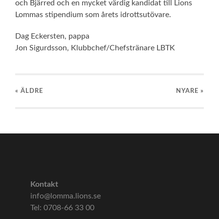
och Bjärred och en mycket värdig kandidat till Lions
Lommas stipendium som årets idrottsutövare.
Dag Eckersten, pappa
Jon Sigurdsson, Klubbchef/Chefstränare LBTK
« ÄLDRE
NYARE
»
Kontakt
info@lomma.lions.se
Tel: 0708-66 33 00