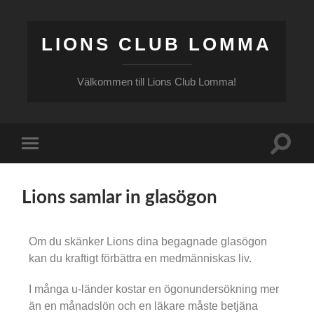
LIONS CLUB LOMMA
Välkommen till Lions Club Lomma!
Lions samlar in glasögon
Om du skänker Lions dina begagnade glasögon
kan du kraftigt förbättra en medmänniskas liv.
I många u-länder kostar en ögonundersökning mer
än en månadslön och en läkare måste betjäna