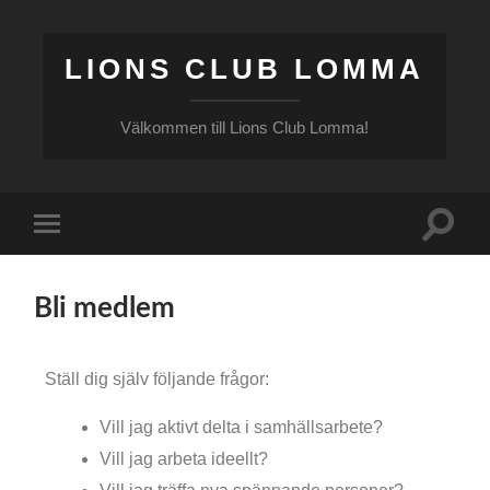
LIONS CLUB LOMMA
Välkommen till Lions Club Lomma!
Bli medlem
Ställ dig själv följande frågor:
Vill jag aktivt delta i samhällsarbete?
Vill jag arbeta ideellt?