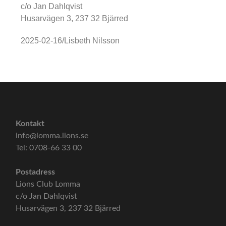
c/o Jan Dahlqvist
Husarvägen 3, 237 32 Bjärred
2025-02-16/Lisbeth Nilsson
Kontakt
info@lomma.lions.se
Tel: 0708-66 33 00
Postadress
Lions Club Lomma
c/o Jan Dahlqvist
Husarvägen 3, 237 32 Bjärred